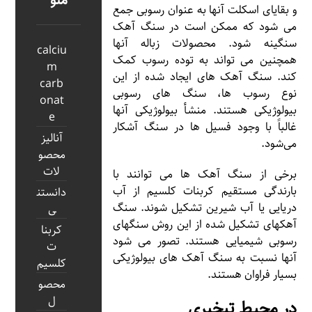
منو
و بقایای اسکلت آنها به عنوان رسوبی جمع
می شود که ممکن است در سنگ آهک
سنگینه شود. محصولات زباله آنها
calciu
همچنین می تواند به توده رسوب کمک
m
کند. سنگ آهک های ایجاد شده از این
carb
نوع رسوب ها، سنگ های رسوبی
onat
بیولوژیکی هستند. منشأ بیولوژیکی آنها
e
غالباً با وجود فسیل ها در سنگ آشکار
آنالیز
می‌شود.
محصو
لات
برخی از سنگ آهک ها می توانند با
بارندگی مستقیم کربنات کلسیم از آب
دانستن
دریایی یا آب شیرین تشکیل شوند. سنگ
ی
آهکهای تشکیل شده از این روش سنگهای
کربنا
رسوبی شیمیایی هستند. تصور می شود
ت
آنها نسبت به سنگ آهک های بیولوژیکی
کلسیم
بسیار فراوان هستند.
محصو
ل
در محیط تبخیری