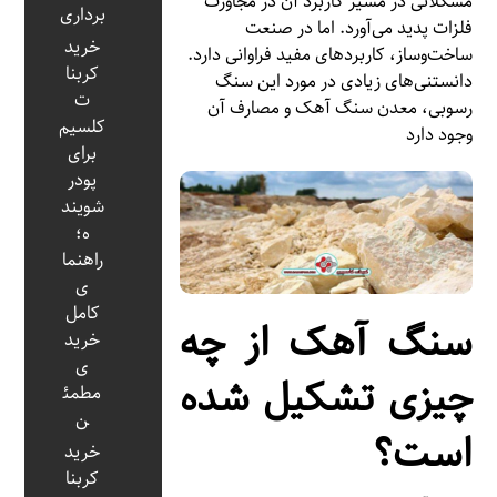
مشکلاتی در مسیر کاربرد آن در مجاورت
برداری
فلزات پدید می‌آورد. اما در صنعت
خرید
ساخت‌و‌ساز، کاربردهای مفید فراوانی دارد.
کربنا
دانستنی‌های زیادی در مورد این سنگ
ت
رسوبی، معدن سنگ آهک و مصارف آن
کلسیم
وجود دارد
برای
پودر
شویند
ه؛
راهنما
ی
کامل
سنگ آهک از چه
خرید
ی
چیزی تشکیل شده
مطمئ
ن
است؟
خرید
کربنا