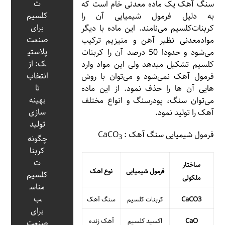
ت
سنگ آهک یک ماده معدنی خام است که
کلسیم
به دلیل فرمول شیمیایی آن را
برای
کربنات‌کلسیم می‌نامند. این ماده با دیگر
صنعت
مواد‌معدنی نظیر آهن و منیزیم ترکیب
پلاستی
می‌شود و حدودا 50 درصد آن را کربنات
ک: از
کلسیم تشکیل میدهد ولی این مواد وارد
انتخاب
فرمول آهک نمی‌شود و می‌توان با روش
تا
هایی آن ها را حذف نمود. از این ماده
بهینه‌
می‌توان سنگ، پودر‌سنگ و انواع مختلف
سازی
آهک را تولید نمود.
تولید
فرمول شیمیایی سنگ آهک : CaCO
3
چگونه
کربنا
ت
ساختار
فرمول شیمیایی
نوع اهک
کلسیم
ملکولی
مناس
ب
CaCO3
کربنات کلسیم
سنگ آهک
برای
CaO
اکسید کلسیم
آهک زنده
صنعت