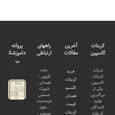
کربنات
آخرین
راههای
پروانه
کاسپین
مقالات
ارتباطی
دامپزشک
ی
شرکت
جاده
خرید
کربنات
قزوین –
کربنات
کاسپین
همدان ،
کلسیم
یکی از
شهرک
بزرگترین
صنعتی
همدان
تولید
خرمدشت
قیمت
کنندگان
، بلوار
کربنات
کربنات
صنعت ،