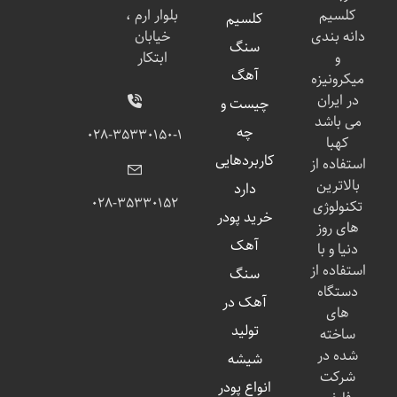
کلسیم
بلوار ارم ،
کلسیم
دانه بندی
خیابان
سنگ
و
ابتکار
آهگ
میکرونیزه
در ایران
چیست و
می باشد
چه
۰۲۸-۳۵۳۳۰۱۵۰-۱
کهبا
کاربردهایی
استفاده از
بالاترین
دارد
۰۲۸-۳۵۳۳۰۱۵۲
تکنولوژی
خرید پودر
های روز
آهک
دنیا و با
استفاده از
سنگ
دستگاه
آهک در
های
تولید
ساخته
شده در
شیشه
شرکت
انواع پودر