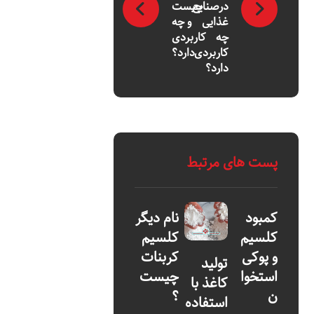
درصنایع
چیست
غذایی
و چه
چه
کاربردی
کاربردی
دارد؟
دارد؟
پست های مرتبط
کمبود
نام دیگر
کلسیم
کلسیم
و پوکی
کربنات
تولید
استخوا
چیست
کاغذ با
ن
؟
استفاده