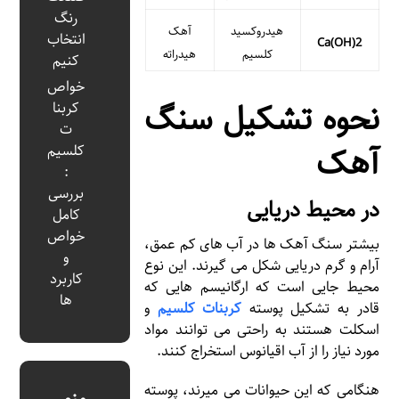
رنگ
هیدروکسید
آهک
انتخاب
Ca(OH)2
کلسیم
هیدراته
کنیم
خواص
نحوه تشکیل سنگ
کربنا
ت
آهک
کلسیم
:
بررسی
در محیط دریایی
کامل
خواص
بیشتر سنگ آهک ها در آب های کم عمق،
و
آرام و گرم دریایی شکل می گیرند. این نوع
کاربرد
محیط جایی است که ارگانیسم هایی که
ها
قادر به تشکیل پوسته
کربنات کلسیم
و
اسکلت هستند به راحتی می توانند مواد
مورد نیاز را از آب اقیانوس استخراج کنند.
هنگامی که این حیوانات می میرند، پوسته