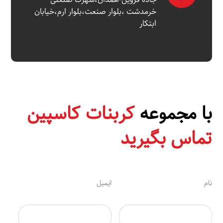
خرمدشت ،بلوار صنعت،بلوار ارم،خیابان
ابتکار
با مجموعه
کربنات کاسپین
تماس بگیرید
نام
ایمیل