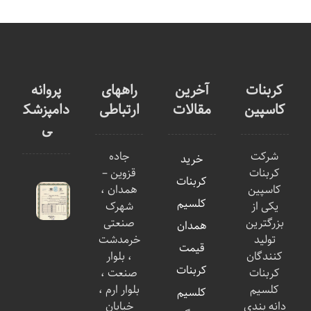
کربنات
آخرین
راههای
پروانه
کاسپین
مقالات
ارتباطی
دامپزشک
ی
شرکت
جاده
خرید
کربنات
قزوین –
کربنات
کاسپین
همدان ،
کلسیم
یکی از
شهرک
بزرگترین
صنعتی
همدان
تولید
خرمدشت
قیمت
کنندگان
، بلوار
کربنات
کربنات
صنعت ،
کلسیم
بلوار ارم ،
کلسیم
دانه بندی
خیابان