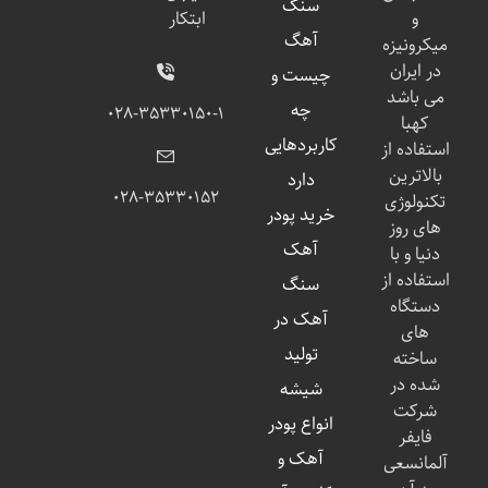
سنگ
و
ابتکار
آهگ
میکرونیزه
در ایران
چیست و
می باشد
چه
۰۲۸-۳۵۳۳۰۱۵۰-۱
کهبا
کاربردهایی
استفاده از
بالاترین
دارد
۰۲۸-۳۵۳۳۰۱۵۲
تکنولوژی
خرید پودر
های روز
آهک
دنیا و با
استفاده از
سنگ
دستگاه
آهک در
های
تولید
ساخته
شده در
شیشه
شرکت
انواع پودر
فایفر
آهک و
آلمانسعی