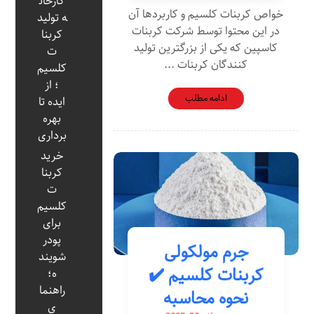
کارخان
خواص کربنات کلسیم و کاربردها آن
ه تولید
در این محتوا توسط شرکت کربنات
کربنا
کاسپین که یکی از بزرگترین تولید
ت
کنندگان کربنات ...
کلسیم
؛ از
ادامه مطلب
ایده تا
بهره‌
برداری
خرید
کربنا
ت
کلسیم
برای
پودر
جرم مولکولی
شویند
کربنات کلسیم ✔️
ه؛
راهنما
نحوه محاسبه
ی