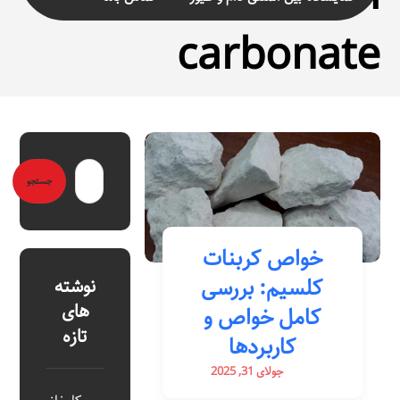
carbonate
خواص کربنات
کلسیم: بررسی
نوشته
های
کامل خواص و
تازه
کاربردها
جولای 31, 2025