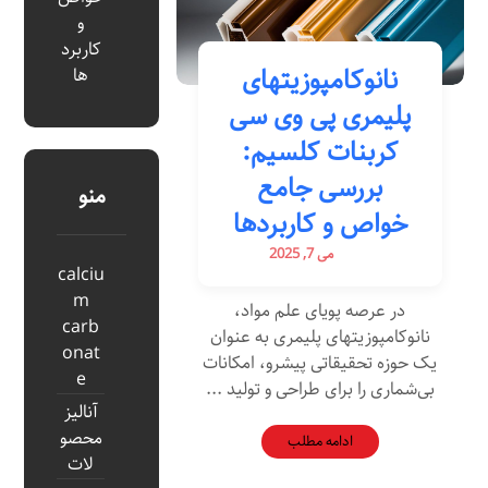
و
کاربرد
نانوکامپوزیتهای
ها
پلیمری پی وی سی
کربنات کلسیم:
بررسی جامع
منو
خواص و کاربردها
می 7, 2025
calciu
m
در عرصه پویای علم مواد،
carb
نانوکامپوزیتهای پلیمری به عنوان
onat
یک حوزه تحقیقاتی پیشرو، امکانات
e
بی‌شماری را برای طراحی و تولید ...
آنالیز
محصو
ادامه مطلب
لات