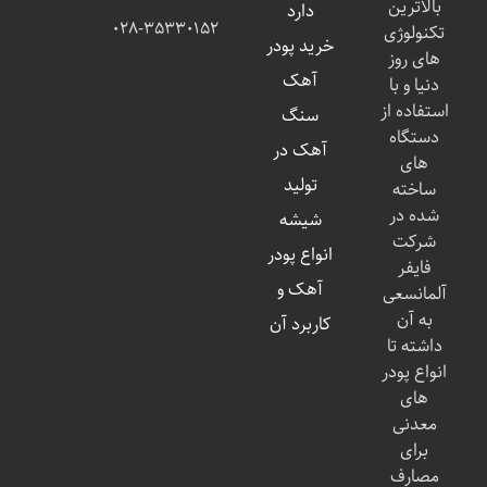
بالاترین
دارد
۰۲۸-۳۵۳۳۰۱۵۲
تکنولوژی
خرید پودر
های روز
آهک
دنیا و با
استفاده از
سنگ
دستگاه
آهک در
های
تولید
ساخته
شده در
شیشه
شرکت
انواع پودر
فایفر
آهک و
آلمانسعی
به آن
کاربرد آن
داشته تا
انواع پودر
های
معدنی
برای
مصارف