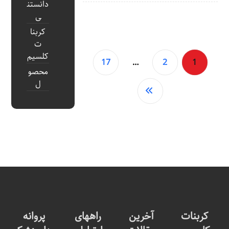
دانستن
ی
کربنا
ت
کلسیم
17
…
2
1
محصو
ل
کربنات
آخرین
راههای
پروانه