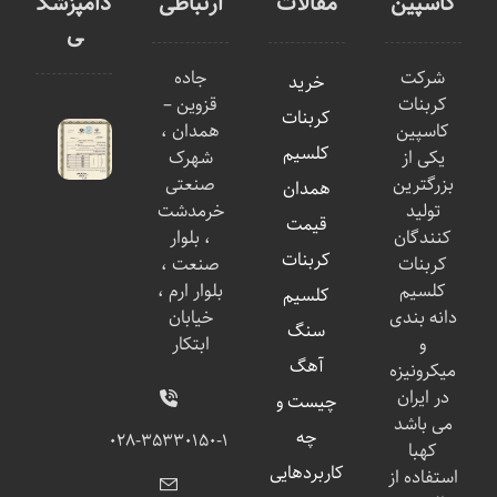
کاسپین
مقالات
ارتباطی
دامپزشک
ی
شرکت
جاده
خرید
کربنات
قزوین –
کربنات
کاسپین
همدان ،
کلسیم
یکی از
شهرک
بزرگترین
صنعتی
همدان
تولید
خرمدشت
قیمت
کنندگان
، بلوار
کربنات
کربنات
صنعت ،
کلسیم
بلوار ارم ،
کلسیم
دانه بندی
خیابان
سنگ
و
ابتکار
آهگ
میکرونیزه
در ایران
چیست و
می باشد
چه
۰۲۸-۳۵۳۳۰۱۵۰-۱
کهبا
کاربردهایی
استفاده از