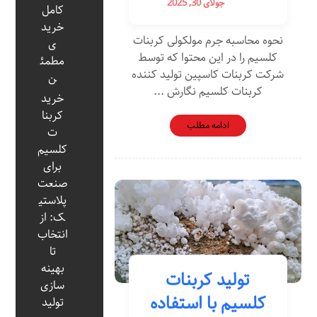
جولای 30, 2025
کامل
خرید
نحوه محاسبه جرم مولکولی کربنات
ی
کلسیم را در این محتوا که توسط
مطمئ
شرکت کربنات کاسپین تولید کننده
ن
کربنات کلسیم نگارش ...
خرید
کربنا
ادامه مطلب
ت
کلسیم
برای
صنعت
پلاستی
ک: از
انتخاب
تا
بهینه‌
تولید کربنات
سازی
کلسیم با استفاده
تولید