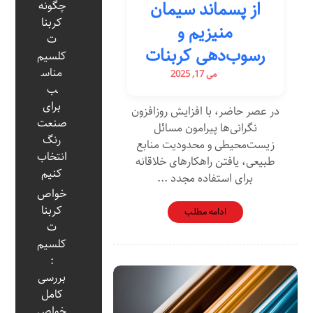
از پسماند سیمان
چگونه
کربنا
منیزیم و
ت
رسوب‌دهی کربنات
کلسیم
مناس
می 17, 2025
ب
برای
در عصر حاضر، با افزایش روزافزون
صنعت
نگرانی‌ها پیرامون مسائل
رنگ
زیست‌محیطی و محدودیت منابع
انتخاب
طبیعی، یافتن راهکارهای خلاقانه
کنیم
برای استفاده مجدد ...
خواص
کربنا
ادامه مطلب
ت
کلسیم
:
بررسی
کامل
خواص