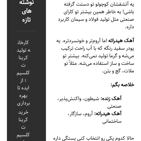
نوشته
یه آتشفشان کوچولو تو دستت گرفته
های
باشی! به خاطر همین بیشتر تو کارای
تازه
صنعتی مثل تولید فولاد و سیمان کاربرد
داره.
آهک هیدراته
اما آروم‌تر و خونسردتره. یه
کارخان
پودر سفید رنگه که با آب راحت ترکیب
ه تولید
می‌شه و گرما تولید نمی‌کنه. بیشتر تو
کربنا
ساخت و ساز استفاده می‌شه. مثلاً تو
ت
ملات، گچ و بتن.
کلسیم
؛ از
خلاصه بگم:
ایده تا
بهره‌
آهک زنده:
شیطون، واکنش‌پذیر،
برداری
صنعتی
خرید
آهک هیدراته:
آروم، سازگار،
کربنا
ساختمانی
ت
کلسیم
حالا کدوم یکی رو انتخاب کنی بستگی داره