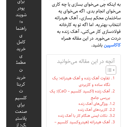
برای
به اینکه چی می‌خوای بسازی یا چه کاری
پودر
می‌خوای انجام بدی. اگه می‌خوای یه
شویند
ساختمان محکم بسازی، آهک هیدراته
ه؛
انتخاب بهتریه. اما اگه تو یه کارخانه
راهنما
فولادسازی کار می‌کنی، آهک زنده به
ی
دردت می‌خوره. در این مقاله همراه
کامل
کاکاسپین
باشید.
خرید
ی
آنچه در این مقاله می‌خوانید
مطمئ
ن
خرید
تفاوت آهک زنده و آهک هیدراته: یک
کربنا
نگاه ساده و کاربردی
ت
آهک زنده (اکسید کلسیم – CaO): یک
بررسی جامع
کلسیم
ویژگی‌های آهک زنده
برای
کاربردهای آهک زنده
صنعت
نکات ایمنی هنگام کار با آهک زنده
پلاستی
آهک هیدراته (هیدروکسید کلسیم –
ک: از