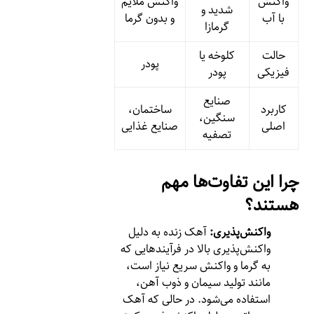
واکنش
واکنش ملایم
شدید و
با آب
و بدون گرما
گرمازا
حالت
کلوخه یا
پودر
فیزیکی
پودر
صنایع
کاربرد
ساختمان،
سنگین،
اصلی
صنایع غذایی
تصفیه
چرا این تفاوت‌ها مهم
هستند؟
واکنش‌پذیری:
آهک زنده به دلیل
واکنش‌پذیری بالا در فرآیندهایی که
به گرما و واکنش سریع نیاز است،
مانند تولید سیمان و ذوب آهن،
استفاده می‌شود. در حالی که آهک