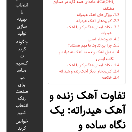
Ca(OH)₂): ماده‌ای همه کاره در صنایع
انتخاب
مختلف
تا
ویژگی‌های آهک هیدراته
بهینه‌
کاربردهای آهک هیدراته
سازی
نکات ایمنی هنگام کار با آهک
تولید
هیدراته
تفاوت‌های اصلی
چگونه
چرا این تفاوت‌ها مهم هستند؟
کربنا
تبدیل آهک زنده به آهک هیدراته و
ت
نکات ایمنی
کلسیم
نکات ایمنی هنگام کار با آهک
مناس
کاربردهای دیگر آهک زنده و هیدراته
ب
خلاصه
برای
تفاوت آهک زنده و
صنعت
رنگ
آهک هیدراته: یک
انتخاب
کنیم
نگاه ساده و
خواص
کربنا