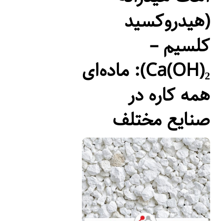
(هیدروکسید
کلسیم –
Ca(OH)₂): ماده‌ای
همه کاره در
صنایع مختلف