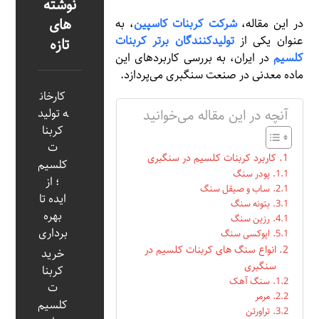
نوشته
های
در این مقاله،
شرکت کربنات کاسپین
، به
عنوان یکی از
تولیدکنندگان برتر کربنات
تازه
کلسیم
در ایران، به بررسی کاربردهای این
ماده معدنی در صنعت سنگبری می‌پردازد.
کارخان
آنچه در این مقاله می‌خوانید
ه تولید
کربنا
ت
کاربرد کربنات کلسیم در سنگبری
کلسیم
پودر سنگ
؛ از
ساب و صیقل سنگ
ایده تا
بتونه سنگ
بهره‌
رزین سنگ
برداری
اپوکسی سنگ
انواع سنگ های کربنات کلسیم در
خرید
سنگبری
کربنا
سنگ آهک
ت
مرمر
کلسیم
تراورتن