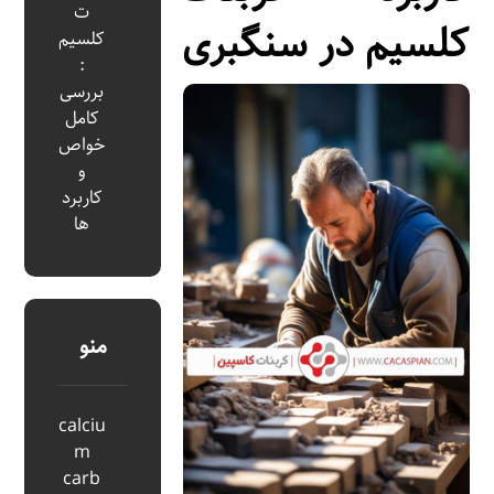
ت
کلسیم در سنگبری
کلسیم
:
بررسی
کامل
خواص
و
کاربرد
ها
منو
calciu
m
carb