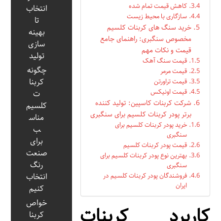
کاهش قیمت تمام شده
انتخاب
سازگاری با محیط زیست
تا
خرید سنگ های کربنات کلسیم
بهینه‌
مخصوص سنگبری: راهنمای جامع
سازی
قیمت و نکات مهم
تولید
قیمت سنگ آهک
چگونه
قیمت مرمر
کربنا
قیمت تراورتن
قیمت اونیکس
ت
شرکت کربنات کاسپین: تولید کننده
کلسیم
برتر پودر کربنات کلسیم برای سنگبری
مناس
خرید پودر کربنات کلسیم برای
ب
سنگبری
برای
قیمت پودر کربنات کلسیم
صنعت
بهترین نوع پودر کربنات کلسیم برای
رنگ
سنگبری
فروشندگان پودر کربنات کلسیم در
انتخاب
ایران
کنیم
خواص
کاربرد کربنات
کربنا