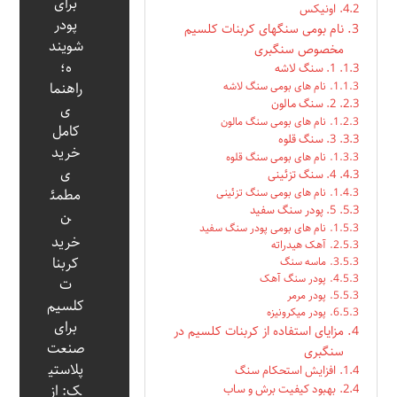
برای
اونیکس
پودر
نام بومی سنگهای کربنات کلسیم
شویند
مخصوص سنگبری
ه؛
1. سنگ لاشه
راهنما
نام های بومی سنگ لاشه
2. سنگ مالون
ی
نام های بومی سنگ مالون
کامل
3. سنگ قلوه
خرید
نام های بومی سنگ قلوه
ی
4. سنگ تزئینی
مطمئ
نام های بومی سنگ تزئینی
5. پودر سنگ سفید
ن
نام های بومی پودر سنگ سفید
خرید
آهک هیدراته
کربنا
ماسه سنگ
پودر سنگ آهک
ت
پودر مرمر
کلسیم
پودر میکرونیزه
برای
مزایای استفاده از کربنات کلسیم در
صنعت
سنگبری
پلاستی
افزایش استحکام سنگ
بهبود کیفیت برش و ساب
ک: از