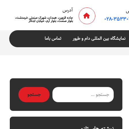
آدرس
۰۲۸-۳۵۳۳۰
جاده قزوین، همدان، شهرک صنعتی خرمدشت،
بلوار صنعت، بلوار ارم، خیابان ابتکار
نمایشگاه بین المللی دام و طیور
تماس باما
مجله شیمیایی
کربنات کلسیم رسوبی