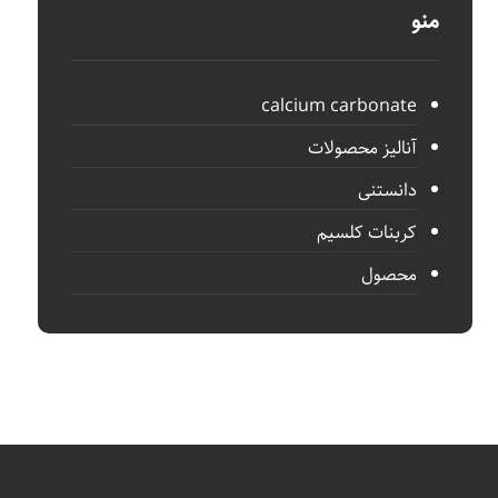
منو
calcium carbonate
آنالیز محصولات
دانستنی
کربنات کلسیم
محصول