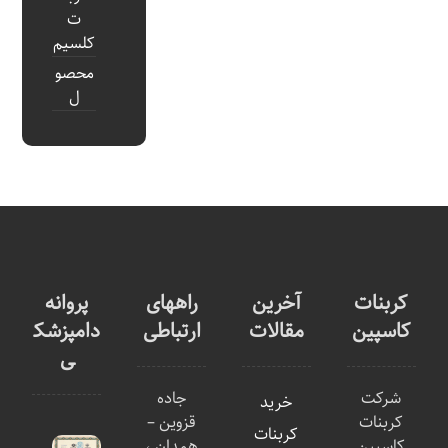
ت
کلسیم
محصو
ل
کربنات
آخرین
راههای
پروانه
کاسپین
مقالات
ارتباطی
دامپزشک
ی
شرکت
جاده
خرید
کربنات
قزوین –
کربنات
کاسپین
همدان ،