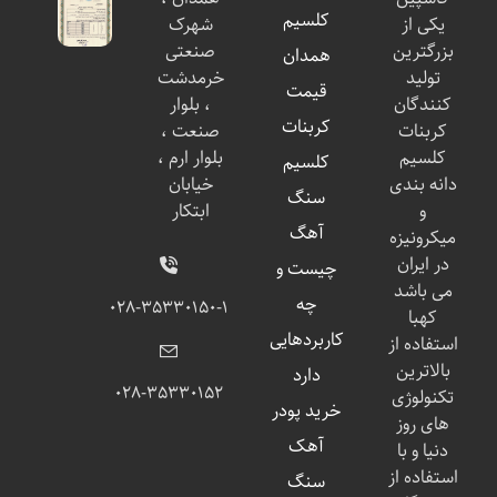
کلسیم
یکی از
شهرک
بزرگترین
صنعتی
همدان
تولید
خرمدشت
قیمت
کنندگان
، بلوار
کربنات
کربنات
صنعت ،
کلسیم
بلوار ارم ،
کلسیم
دانه بندی
خیابان
سنگ
و
ابتکار
آهگ
میکرونیزه
در ایران
چیست و
می باشد
چه
۰۲۸-۳۵۳۳۰۱۵۰-۱
کهبا
کاربردهایی
استفاده از
بالاترین
دارد
۰۲۸-۳۵۳۳۰۱۵۲
تکنولوژی
خرید پودر
های روز
آهک
دنیا و با
استفاده از
سنگ