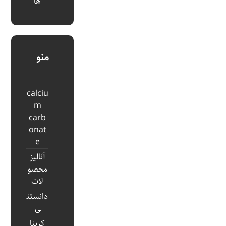
ها
منو
calciu
m
carb
onat
e
آنالیز
محصو
لات
دانستن
ی
کربنا