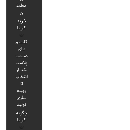
مطمئ
ن
خرید
کربنا
ت
کلسیم
برای
صنعت
پلاستی
ک: از
انتخاب
تا
بهینه‌
سازی
تولید
چگونه
کربنا
ت