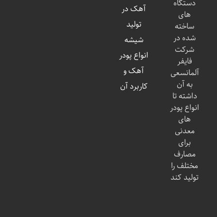
دستگاه
آهک در
های
تولید
ساخته
شده در
شیشه
شرکت
انواع پودر
فایفر
آهک و
آلمانسعی
به آن
کاربرد آن
داشته تا
انواع پودر
های
معدنی
برای
مصارف
مختلف را
تولید کند