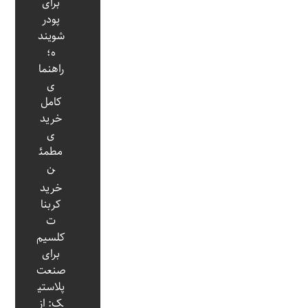
برای
پودر
شویند
ه؛
راهنما
ی
کامل
خرید
ی
مطمئ
ن
خرید
کربنا
ت
کلسیم
برای
صنعت
پلاستی
ک: از