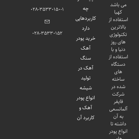
می باشد
چه
۰۲۸-۳۵۳۳۰۱۵۰-۱
کهبا
کاربردهایی
استفاده از
بالاترین
دارد
۰۲۸-۳۵۳۳۰۱۵۲
تکنولوژی
خرید پودر
های روز
آهک
دنیا و با
استفاده از
سنگ
دستگاه
آهک در
های
تولید
ساخته
شده در
شیشه
شرکت
انواع پودر
فایفر
آهک و
آلمانسعی
به آن
کاربرد آن
داشته تا
انواع پودر
های