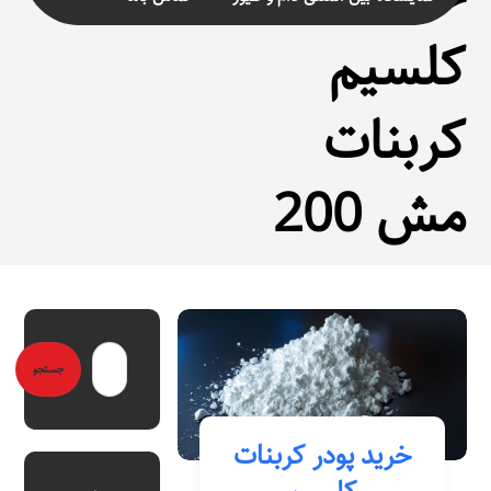
کلسیم
کربنات
مش 200
خرید پودر کربنات