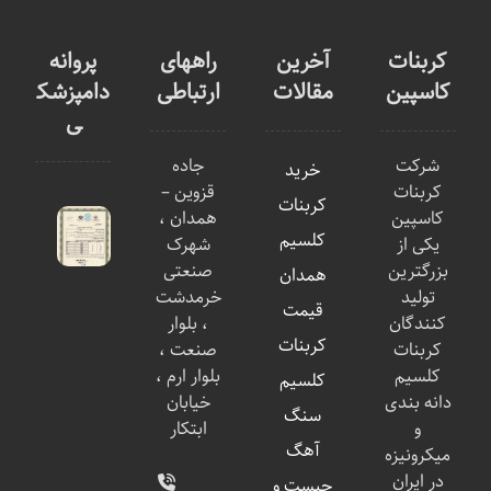
کربنات
آخرین
راههای
پروانه
کاسپین
مقالات
ارتباطی
دامپزشک
ی
شرکت
جاده
خرید
کربنات
قزوین –
کربنات
کاسپین
همدان ،
کلسیم
یکی از
شهرک
بزرگترین
صنعتی
همدان
تولید
خرمدشت
قیمت
کنندگان
، بلوار
کربنات
کربنات
صنعت ،
کلسیم
بلوار ارم ،
کلسیم
دانه بندی
خیابان
سنگ
و
ابتکار
آهگ
میکرونیزه
در ایران
چیست و