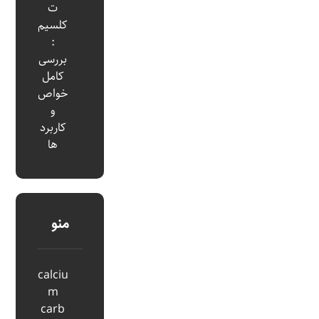
ت
کلسیم
:
بررسی
کامل
خواص
و
کاربرد
ها
منو
calciu
m
carb