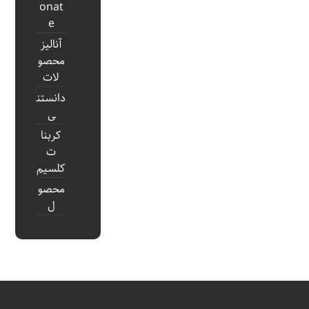
onat
e
آنالیز
محصو
لات
دانستن
ی
کربنا
ت
کلسیم
محصو
ل