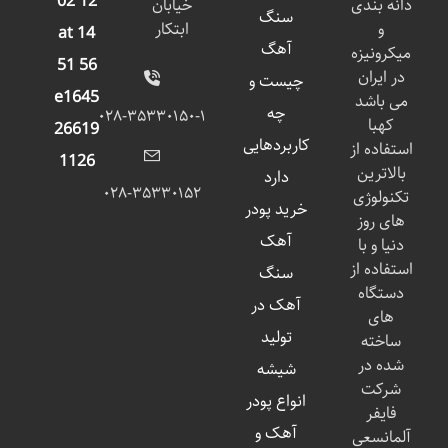
دانه بندی
خیابان
سنگ
و
ابتکار
آهگ
میکرونیزه
در ایران
چیست و
می باشد
چه
۰۲۸-۳۵۳۳۰۱۵۰-۱
کهبا
کاربردهایی
استفاده از
بالاترین
دارد
۰۲۸-۳۵۳۳۰۱۵۲
تکنولوژی
خرید پودر
های روز
آهک
دنیا و با
استفاده از
سنگ
دستگاه
آهک در
های
تولید
ساخته
شده در
شیشه
شرکت
انواع پودر
فایفر
آهک و
آلمانسعی