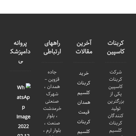
کربنات
آخرین
راههای
پروانه
کاسپین
مقالات
ارتباطی
دامپزشک
ی
شرکت
جاده
خرید
کربنات
قزوین –
کربنات
کاسپین
همدان ،
کلسیم
یکی از
شهرک
بزرگترین
صنعتی
همدان
تولید
خرمدشت
قیمت
کنندگان
، بلوار
کربنات
کربنات
صنعت ،
کلسیم
بلوار ارم ،
کلسیم