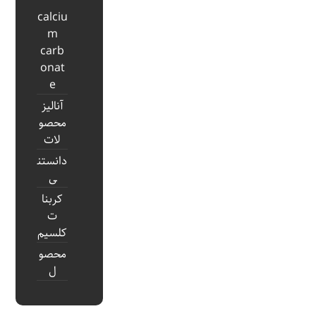
calciu
m
carb
onat
e
آنالیز
محصو
لات
دانستن
ی
کربنا
ت
کلسیم
محصو
ل