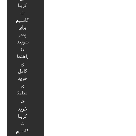
کربنا
ت
کلسیم
برای
پودر
شویند
ه؛
راهنما
ی
کامل
خرید
ی
مطمئ
ن
خرید
کربنا
ت
کلسیم