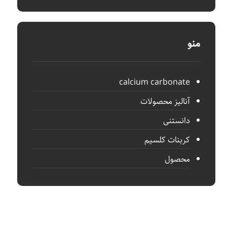
منو
calcium carbonate
آنالیز محصولات
دانستنی
کربنات کلسیم
محصول