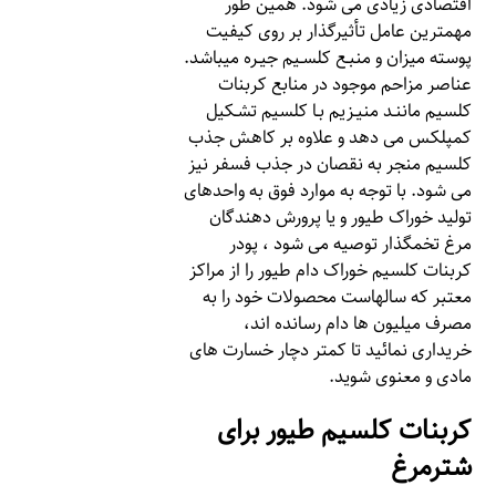
اقتصادی زیادی می شود. همین طور
مهمترین عامل تأثیرگذار بر روی کیفیت
پوسته میزان و منبـع کلسـیم جیـره میباشد.
عناصر مزاحم موجود در منابع کربنات
کلسیم ماننـد منیـزیم بـا کلسیم تشـکیل
کمپلکس می دهد و علاوه بر کاهش جذب
کلسیم منجر به نقصان در جذب فسفر نیز
می شود. با توجه به موارد فوق به واحدهای
تولید خوراک طیور و یا پرورش دهندگان
مرغ تخمگذار توصیه می شود ، پودر
کربنات کلسیم خوراک دام طیور را از مراکز
معتبر که سالهاست محصولات خود را به
مصرف میلیون ها دام رسانده اند،
خریداری نمائید تا کمتر دچار خسارت های
مادی و معنوی شوید.
کربنات کلسیم طیور برای
شترمرغ