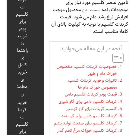
تامین عنصر کلسیم مورد نیاز برای
ت
موجودات زنده است. این محصول موجب
کلسیم
افزایش نرخ رشد دام می شود. قیمت
برای
کربنات کلسیم با توجه به کیفیت بالای آن
پودر
کاملا مناسب است.
شویند
ه؛
آنچه در این مقاله می‌خوانید
راهنما
ی
کامل
خصوصیات کربنات کلسیم مخصوص
خرید
خوراک دام و طیور
ی
تاثیرات و فواید کربنات کلسیم
مطمئ
مخصوص خوراک دام ها
ن
قیمت پودر کربنات کلسیم دامی
کربنات کلسیم دامی برای گاو شیری
خرید
کلسیم کربنات برای گاو گوشتی
کربنا
کربنات کلسیم دامی برای گوسفند
ت
کربنات کلسیم برای صنعت تولید پشم
کلسیم
کربنات کلسیم خوراک مرغ تخم گذار
برای