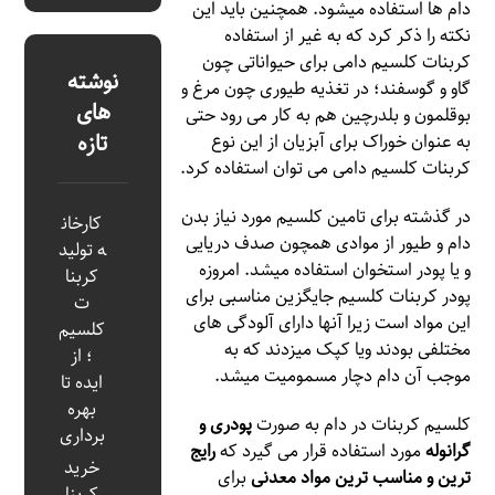
دام ها استفاده میشود. همچنین باید این
نکته را ذکر کرد که به غیر از استفاده
کربنات کلسیم دامی برای حیواناتی چون
نوشته
گاو و گوسفند؛ در تغذیه طیوری چون مرغ و
های
بوقلمون و بلدرچین هم به کار می ‌رود حتی
تازه
به عنوان خوراک برای آبزیان از این نوع
کربنات کلسیم دامی می توان استفاده کرد.
در گذشته برای تامین کلسیم مورد نیاز بدن
کارخان
دام و طیور از موادی همچون صدف دریایی
ه تولید
و یا پودر استخوان استفاده میشد. امروزه
کربنا
پودر کربنات کلسیم جایگزین مناسبی برای
ت
این مواد است زیرا آنها دارای آلودگی های
کلسیم
مختلفی بودند ویا کپک میزدند که به
؛ از
موجب آن دام دچار مسمومیت میشد.
ایده تا
بهره‌
کلسیم کربنات در دام به صورت
پودری و
برداری
گرانوله
مورد استفاده قرار می گیرد که
رایج
خرید
ترین و مناسب ترین مواد معدنی
برای
کربنا