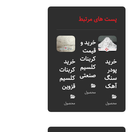
پست های مرتبط
خرید و
قیمت
کربنات
خرید
خرید
کلسیم
پودر
کربنات
صنعتی
سنگ
کلسیم
آهک
قزوین
محصول
محصول
محصول