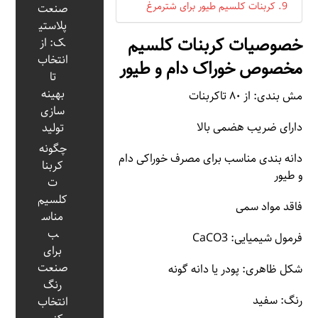
کربنات کلسیم طیور برای شترمرغ
صنعت
پلاستی
خصوصیات کربنات کلسیم
ک: از
انتخاب
مخصوص خوراک دام و طیور
تا
بهینه‌
مش بندی: از ۸۰ تاکربنات
سازی
دارای ضریب هضمی بالا
تولید
چگونه
دانه بندی مناسب برای مصرف خوراکی دام
کربنا
و طیور
ت
کلسیم
فاقد مواد سمی
مناس
ب
فرمول شیمیایی: CaCO3
برای
صنعت
شکل ظاهری: پودر یا دانه گونه
رنگ
رنگ: سفید
انتخاب