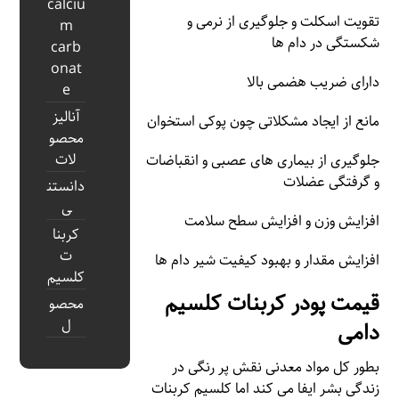
calciu
تقویت اسکلت و جلوگیری از نرمی و
m
شکستگی در دام ها
carb
onat
دارای ضریب هضمی بالا
e
آنالیز
مانع از ایجاد مشکلاتی چون پوکی استخوان
محصو
لات
جلوگیری از بیماری‌ های عصبی و انقباضات
و گرفتگی عضلات
دانستن
ی
افزایش وزن و افزایش سطح سلامت
کربنا
ت
افزایش مقدار و بهبود کیفیت شیر دام ها
کلسیم
قیمت پودر کربنات کلسیم
محصو
ل
دامی
بطور کل مواد معدنی نقش پر رنگی در
زندگی بشر ایفا می کند اما کلسیم کربنات