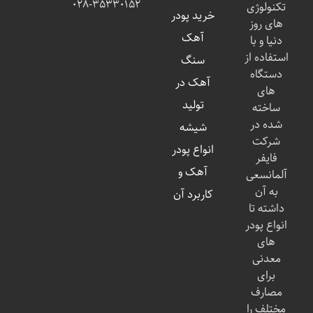
۰۲۸-۳۵۳۳۰۱۵۲
تکنولوژی
خرید پودر
های روز
آهک
دنیا و با
استفاده از
سنگ
دستگاه
آهک در
های
تولید
ساخته
شده در
شیشه
شرکت
انواع پودر
فایفر
آهک و
آلمانسعی
به آن
کاربرد آن
داشته تا
انواع پودر
های
معدنی
برای
مصارف
مختلف را