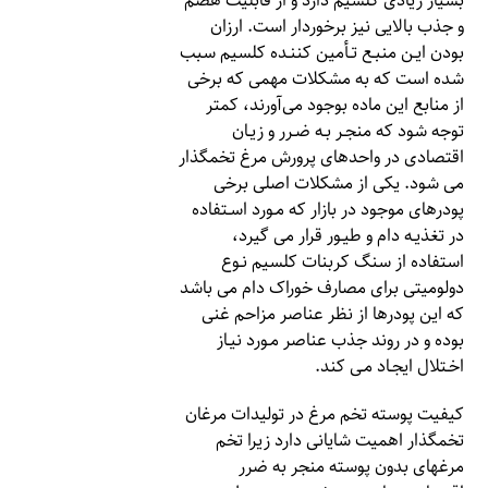
بسیار زیادی کلسیم دارد و از قابلیت هضم
و جذب بالایی نیز برخوردار است. ارزان
بودن ایـن منبـع تـأمین کننـده کلسیم سبب
شده است که به مشکلات مهمی که برخی
از منابع این ماده بوجود می‌آورند، کمتر
توجه شود که منجـر بـه ضـرر و زیـان
اقتصادی در واحدهای پرورش مرغ تخمگذار
می شود. یکی از مشکلات اصلی برخی
پودرهای موجود در بازار که مـورد اسـتفاده
در تغذیـه دام و طیـور قرار می گیرد،
استفاده از سنگ کربنات کلسیم نـوع
دولومیتی برای مصارف خوراک دام می باشد
که این پودرها از نظر عناصر مزاحم غنی
بوده و در روند جذب عناصر مـورد نیـاز
اخـتلال ایجـاد مـی کند.
کیفیت پوسته تخم مرغ در تولیدات مرغان
تخمگذار اهمیت شایانی دارد زیرا تخم
مرغهای بدون پوسته منجر به ضرر