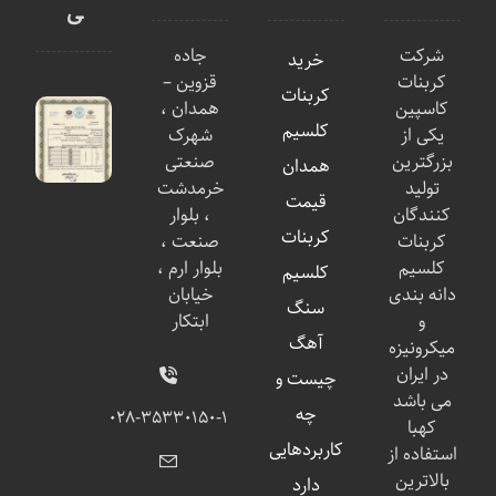
ی
شرکت
جاده
خرید
کربنات
قزوین –
کربنات
کاسپین
همدان ،
کلسیم
یکی از
شهرک
بزرگترین
صنعتی
همدان
تولید
خرمدشت
قیمت
کنندگان
، بلوار
کربنات
کربنات
صنعت ،
کلسیم
بلوار ارم ،
کلسیم
دانه بندی
خیابان
سنگ
و
ابتکار
آهگ
میکرونیزه
در ایران
چیست و
می باشد
چه
۰۲۸-۳۵۳۳۰۱۵۰-۱
کهبا
کاربردهایی
استفاده از
بالاترین
دارد