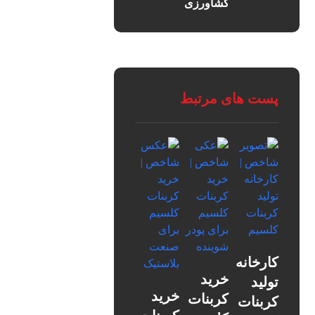
کشاورزی
پست های مرتبط
کارخانه
خرید
تولید
خرید
کربنات
کربنات