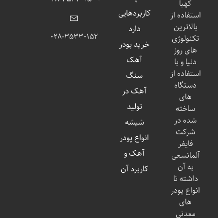
کهبا
کاربردهایی
استفاده از
بالاترین
دارد
۰۲۸-۳۵۳۳۰۱۵۲
تکنولوژی
خرید پودر
های روز
آهک
دنیا و با
استفاده از
سنگ
دستگاه
آهک در
های
تولید
ساخته
شده در
شیشه
شرکت
انواع پودر
فایفر
آهک و
آلمانسعی
به آن
کاربرد آن
داشته تا
انواع پودر
های
معدنی