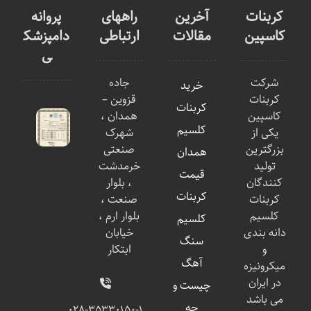
کربنات
آخرین
راههای
پروانه
کاسپین
مقالات
ارتباطی
دامپزشک
ی
شرکت
جاده
خرید
کربنات
قزوین –
کربنات
کاسپین
همدان ،
کلسیم
یکی از
شهرک
بزرگترین
صنعتی
همدان
تولید
خرمدشت
قیمت
کنندگان
، بلوار
کربنات
کربنات
صنعت ،
کلسیم
بلوار ارم ،
کلسیم
دانه بندی
خیابان
سنگ
و
ابتکار
آهگ
میکرونیزه
در ایران
چیست و
می باشد
چه
۰۲۸-۳۵۳۳۰۱۵۰-۱